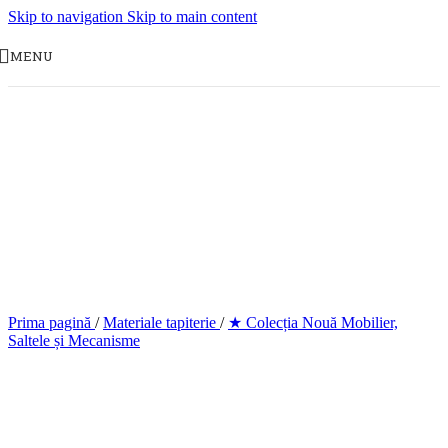
Skip to navigation
Skip to main content
MENU
Prima pagină
/
Materiale tapiterie
/
★ Colecția Nouă Mobilier,
Saltele și Mecanisme