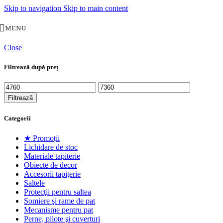
Skip to navigation
Skip to main content
MENU
Close
Filtrează după preț
Preț
Preț
minim
maxim
Filtrează
Categorii
★ Promoții
Lichidare de stoc
Materiale tapiterie
Obiecte de decor
Accesorii tapiţerie
Saltele
Protecţii pentru saltea
Somiere şi rame de pat
Mecanisme pentru pat
Perne, pilote şi cuverturi