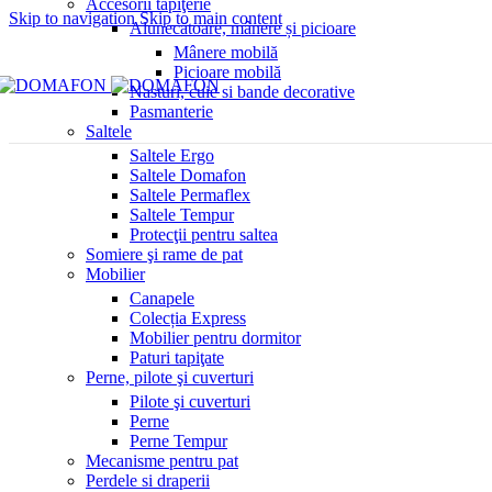
Accesorii tapiţerie
Skip to navigation
Skip to main content
Alunecătoare, mânere și picioare
Mânere mobilă
Picioare mobilă
Nasturi, cuie si bande decorative
Pasmanterie
Saltele
Saltele Ergo
Saltele Domafon
Saltele Permaflex
Saltele Tempur
Protecţii pentru saltea
Somiere şi rame de pat
Mobilier
Canapele
Colecția Express
Mobilier pentru dormitor
Paturi tapiţate
Perne, pilote şi cuverturi
Pilote şi cuverturi
Perne
Perne Tempur
Mecanisme pentru pat
Perdele si draperii