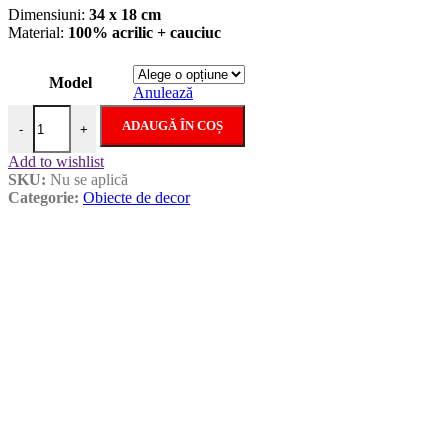
Dimensiuni:
34 x 18 cm
Material:
100% acrilic + cauciuc
Model
Anulează
Cantitate Sticla pentru apa calda
ADAUGĂ ÎN COȘ
-
+
Add to wishlist
SKU:
Nu se aplică
Categorie:
Obiecte de decor