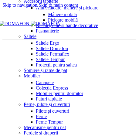
Accesorii tapiţerie
Skip to navigation
Skip to main content
Alunecătoare, mânere și picioare
Mânere mobilă
Picioare mobilă
Nasturi, cuie si bande decorative
Pasmanterie
Saltele
Saltele Ergo
Saltele Domafon
Saltele Permaflex
Saltele Tempur
Protecţii pentru saltea
Somiere şi rame de pat
Mobilier
Canapele
Colecția Express
Mobilier pentru dormitor
Paturi tapiţate
Perne, pilote şi cuverturi
Pilote şi cuverturi
Perne
Perne Tempur
Mecanisme pentru pat
Perdele si draperii