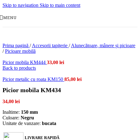
Skip to navigation
Skip to main content
MENU
Prima pagină
/
Accesorii tapiţerie
/
Alunecătoare, mânere și picioare
/
Picioare mobilă
Picior mobila KM444
33,00
lei
Back to products
Picior metalic cu roata KM150
85,00
lei
Picior mobila KM434
34,00
lei
Inaltime:
150 mm
Culoare:
Negru
Unitate de vanzare:
bucata
LIVRARE RAPIDĂ