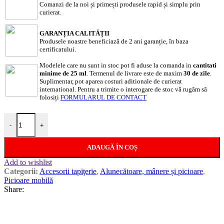
Comanzi de la noi și primești produsele rapid și simplu prin
curierat.
GARANȚIA CALITĂȚII
Produsele noastre beneficiază de 2 ani garanție, în baza
certificatului.
Modelele care nu sunt in stoc pot fi aduse la comanda in
cantitati
minime de 25 ml
. Termenul de livrare este de maxim
30 de zile
.
Suplimentar, pot aparea costuri aditionale de curierat
international. Pentru a trimite o interogare de stoc vă rugăm să
folosiți
FORMULARUL DE CONTACT
Cantitate Picior mobila KM434
-
+
ADAUGĂ ÎN COȘ
Add to wishlist
Categorii:
Accesorii tapiţerie
,
Alunecătoare, mânere și picioare
,
Picioare mobilă
Share: