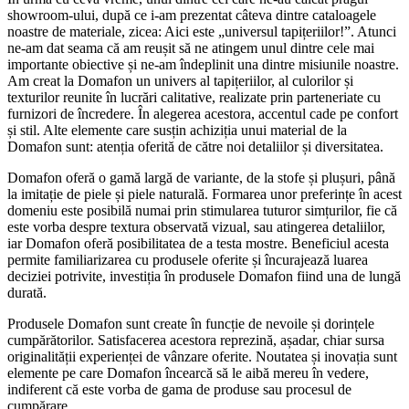
showroom-ului, după ce i-am prezentat câteva dintre cataloagele
noastre de materiale, zicea: Aici este „universul tapițeriilor!”. Atunci
ne-am dat seama că am reușit să ne atingem unul dintre cele mai
importante obiective și ne-am îndeplinit una dintre misiunile noastre.
Am creat la Domafon un univers al tapițeriilor, al culorilor și
texturilor reunite în lucrări calitative, realizate prin parteneriate cu
furnizori de încredere. În alegerea acestora, accentul cade pe confort
și stil. Alte elemente care susțin achiziția unui material de la
Domafon sunt: atenția oferită de către noi detaliilor și diversitatea.
Domafon oferă o gamă largă de variante, de la stofe și plușuri, până
la imitație de piele și piele naturală. Formarea unor preferințe în acest
domeniu este posibilă numai prin stimularea tuturor simțurilor, fie că
este vorba despre textura observată vizual, sau atingerea detaliilor,
iar Domafon oferă posibilitatea de a testa mostre. Beneficiul acesta
permite familiarizarea cu produsele oferite și încurajează luarea
deciziei potrivite, investiția în produsele Domafon fiind una de lungă
durată.
Produsele Domafon sunt create în funcție de nevoile și dorințele
cumpărătorilor. Satisfacerea acestora reprezină, așadar, chiar sursa
originalității experienței de vânzare oferite. Noutatea și inovația sunt
elemente pe care Domafon încearcă să le aibă mereu în vedere,
indiferent că este vorba de gama de produse sau procesul de
cumpărare.