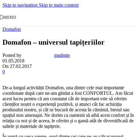
Skip to navigation
Skip to main content
MENU
Domafon
Domafon – universul tapițeriilor
Posted by
madmin
01.05.2018
On 27.02.2017
0
De-a lungul activității Domafon, una dintre cele mai importante
coordonate după care ne-am ghidat a fost CONFORTUL. Am făcut
acest lucru pentru că am constatat cât de important este să oferim
clienților noștri o experiență pozitivă, și atunci cât fac achiziția
produsului nostru, și cât se bucură de acesta în căminul, biroul sau
spațiul nou amenajat. Ne dorim ca oamenii să aibă acest confort și în
relația cu noi și de aceea, le oferim și o gamă atât de diversitficată de
saltele și materiale de tapițerie.
În urmă cu ceva vreme, unul dintre cei care ne-au călcat pragul