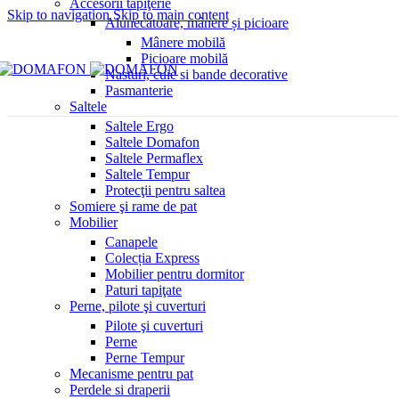
Accesorii tapiţerie
Skip to navigation
Skip to main content
Alunecătoare, mânere și picioare
Mânere mobilă
Picioare mobilă
Nasturi, cuie si bande decorative
Pasmanterie
Saltele
Saltele Ergo
Saltele Domafon
Saltele Permaflex
Saltele Tempur
Protecţii pentru saltea
Somiere şi rame de pat
Mobilier
Canapele
Colecția Express
Mobilier pentru dormitor
Paturi tapiţate
Perne, pilote şi cuverturi
Pilote şi cuverturi
Perne
Perne Tempur
Mecanisme pentru pat
Perdele si draperii