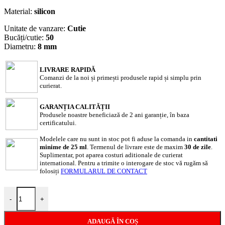
Material:
silicon
Unitate de vanzare:
Cutie
Bucăți/cutie:
50
Diametru:
8 mm
LIVRARE RAPIDĂ
Comanzi de la noi și primești produsele rapid și simplu prin
curierat.
GARANȚIA CALITĂȚII
Produsele noastre beneficiază de 2 ani garanție, în baza
certificatului.
Modelele care nu sunt in stoc pot fi aduse la comanda in
cantitati
minime de 25 ml
. Termenul de livrare este de maxim
30 de zile
.
Suplimentar, pot aparea costuri aditionale de curierat
international. Pentru a trimite o interogare de stoc vă rugăm să
folosiți
FORMULARUL DE CONTACT
Cantitate Piciorușe de silicon autoadezive transparente KM395
-
+
ADAUGĂ ÎN COȘ