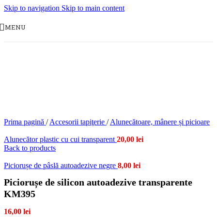
Skip to navigation
Skip to main content
MENU
Prima pagină
/
Accesorii tapiţerie
/
Alunecătoare, mânere și picioare
Alunecător plastic cu cui transparent
20,00
lei
Back to products
Piciorușe de pâslă autoadezive negre
8,00
lei
Piciorușe de silicon autoadezive transparente
KM395
16,00
lei