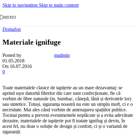
Skip to navigation
Skip to main content
MENU
Domafon
Materiale ignifuge
Posted by
madmin
01.05.2018
On 16.07.2016
0
Toate materialele clasice de tapițerie au un mare dezavantaj: se
aprind ușor datorită fibrelor din care sunt confecționate, fie că
vorbim de fibre naturale (in, bumbac, cânepă, lână și derivatele lor)
sau sintetice. Totuși, siguranța noastră nu este un simplu moft, ci e o
necesitate. Mai ales când vorbim de amenajarea spațiilor publice.
Tocmai pentru a preveni evenimentele neplăcute și a evita adevărate
dezastre, materialele de tapițerie pot fi tratate ignifug și devin, în
acest fel, nu doar o soluție de design și confort, ci și o variantă de
siguranță.