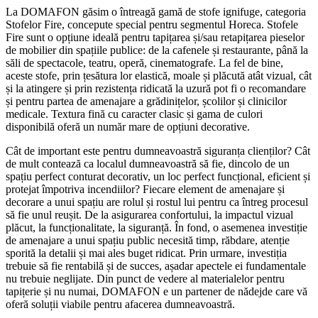
La DOMAFON găsim o întreagă gamă de stofe ignifuge, categoria
Stofelor Fire, concepute special pentru segmentul Horeca. Stofele
Fire sunt o opțiune ideală pentru tapițarea și/sau retapițarea pieselor
de mobilier din spațiile publice: de la cafenele și restaurante, până la
săli de spectacole, teatru, operă, cinematografe. La fel de bine,
aceste stofe, prin țesătura lor elastică, moale și plăcută atât vizual, cât
și la atingere și prin rezistența ridicată la uzură pot fi o recomandare
și pentru partea de amenajare a grădinițelor, școlilor și clinicilor
medicale. Textura fină cu caracter clasic și gama de culori
disponibilă oferă un număr mare de opțiuni decorative.
Cât de important este pentru dumneavoastră siguranța clienților? Cât
de mult contează ca localul dumneavoastră să fie, dincolo de un
spațiu perfect conturat decorativ, un loc perfect funcțional, eficient și
protejat împotriva incendiilor? Fiecare element de amenajare și
decorare a unui spațiu are rolul și rostul lui pentru ca întreg procesul
să fie unul reușit. De la asigurarea confortului, la impactul vizual
plăcut, la funcționalitate, la siguranță. În fond, o asemenea investiție
de amenajare a unui spațiu public necesită timp, răbdare, atenție
sporită la detalii și mai ales buget ridicat. Prin urmare, investiția
trebuie să fie rentabilă și de succes, așadar apectele ei fundamentale
nu trebuie neglijate. Din punct de vedere al materialelor pentru
tapițerie și nu numai, DOMAFON e un partener de nădejde care vă
oferă soluții viabile pentru afacerea dumneavoastră.