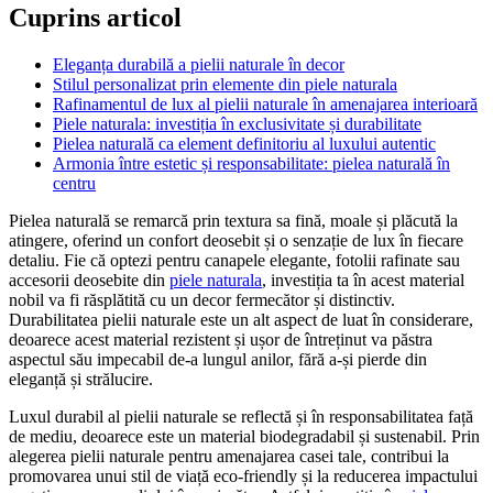
Cuprins articol
Eleganța durabilă a pielii naturale în decor
Stilul personalizat prin elemente din piele naturala
Rafinamentul de lux al pielii naturale în amenajarea interioară
Piele naturala: investiția în exclusivitate și durabilitate
Pielea naturală ca element definitoriu al luxului autentic
Armonia între estetic și responsabilitate: pielea naturală în
centru
Pielea naturală se remarcă prin textura sa fină, moale și plăcută la
atingere, oferind un confort deosebit și o senzație de lux în fiecare
detaliu. Fie că optezi pentru canapele elegante, fotolii rafinate sau
accesorii deosebite din
piele naturala
, investiția ta în acest material
nobil va fi răsplătită cu un decor fermecător și distinctiv.
Durabilitatea pielii naturale este un alt aspect de luat în considerare,
deoarece acest material rezistent și ușor de întreținut va păstra
aspectul său impecabil de-a lungul anilor, fără a-și pierde din
eleganță și strălucire.
Luxul durabil al pielii naturale se reflectă și în responsabilitatea față
de mediu, deoarece este un material biodegradabil și sustenabil. Prin
alegerea pielii naturale pentru amenajarea casei tale, contribui la
promovarea unui stil de viață eco-friendly și la reducerea impactului