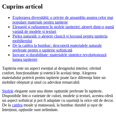
Cuprins articol
Explorarea diversității: o privire de ansamblu asupra celor mai
populare materiale pentru tapiterie
Eleganță și rafinament în stofele tapiteriei: alegeți dintr-o gamă
variată de modele și texturi
Pielea naturală: o alegere clasică și luxoasă pentru tapiteria
mobilierului
De la catifea la bumbac: descoperă materialele naturale
preferate pentru o tapiterie sofisticată
Inovare și durabilitate: materialele sintetice revoluționează
lumea tapiteriei
Tapiteria este un aspect esențial al designului interior, oferind
confort, funcționalitate și estetică în același timp. Alegerea
materialului potrivit pentru tapiterie poate face diferența între un
mobilier obișnuit și unul cu adevărat remarcabil.
Stofele
elegante sunt una dintre opțiunile preferate în tapiterie.
Disponibile într-o varietate de culori, modele și texturi, acestea oferă
un aspect sofisticat și pot fi adaptate cu ușurință la orice stil de decor.
De la
catifea
moale și matasoasă, la bumbac durabil și ușor de
întreținut, opțiunile sunt nelimitate.