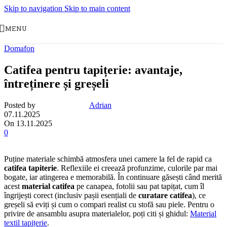
Skip to navigation
Skip to main content
MENU
Domafon
Catifea pentru tapițerie: avantaje,
întreținere și greșeli
Posted by
Adrian
07.11.2025
On 13.11.2025
0
Puține materiale schimbă atmosfera unei camere la fel de rapid ca
catifea tapiterie
. Reflexiile ei creează profunzime, culorile par mai
bogate, iar atingerea e memorabilă. În continuare găsești când merită
acest
material catifea
pe canapea, fotolii sau pat tapițat, cum îl
îngrijești corect (inclusiv pașii esențiali de
curatare catifea
), ce
greșeli să eviți și cum o compari realist cu stofă sau piele. Pentru o
privire de ansamblu asupra materialelor, poți citi și ghidul:
Material
textil tapițerie
.