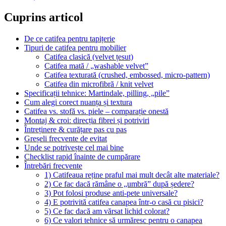
Cuprins articol
De ce catifea pentru tapițerie
Tipuri de catifea pentru mobilier
Catifea clasică (velvet țesut)
Catifea mată / „washable velvet”
Catifea texturată (crushed, embossed, micro-pattern)
Catifea din microfibră / knit velvet
Specificații tehnice: Martindale, pilling, „pile”
Cum alegi corect nuanța și textura
Catifea vs. stofă vs. piele – comparație onestă
Montaj & croi: direcția fibrei și potriviri
Întreținere & curățare pas cu pas
Greșeli frecvente de evitat
Unde se potrivește cel mai bine
Checklist rapid înainte de cumpărare
Întrebări frecvente
1) Catifeaua reține praful mai mult decât alte materiale?
2) Ce fac dacă rămâne o „umbră” după ședere?
3) Pot folosi produse anti-pete universale?
4) E potrivită catifea canapea într-o casă cu pisici?
5) Ce fac dacă am vărsat lichid colorat?
6) Ce valori tehnice să urmăresc pentru o canapea