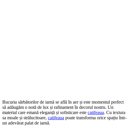
Bucuria sărbătorilor de iarnă se află în aer și este momentul perfect
să adăugăm o notă de lux și rafinament în decorul nostru. Un
material care emană eleganță și sofisticare este
catifeaua
. Cu textura
sa moale și strălucitoare,
catifeaua
poate transforma orice spațiu într-
un adevărat palat de iarnă.