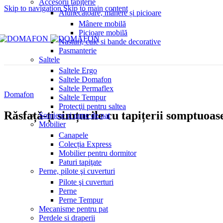
Accesorii tapiţerie
Skip to navigation
Skip to main content
Alunecătoare, mânere și picioare
Mânere mobilă
Picioare mobilă
Nasturi, cuie si bande decorative
Pasmanterie
Saltele
Saltele Ergo
Saltele Domafon
Saltele Permaflex
Domafon
Saltele Tempur
Protecţii pentru saltea
Răsfață-ți simțurile cu tapițerii somptuoas
Somiere şi rame de pat
Mobilier
Canapele
Colecția Express
Mobilier pentru dormitor
Paturi tapiţate
Perne, pilote şi cuverturi
Pilote şi cuverturi
Perne
Perne Tempur
Mecanisme pentru pat
Perdele si draperii