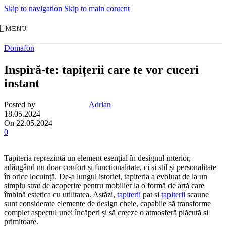
Skip to navigation
Skip to main content
MENU
Domafon
Inspiră-te: tapițerii care te vor cuceri
instant
Posted by
Adrian
18.05.2024
On 22.05.2024
0
Tapiteria reprezintă un element esențial în designul interior,
adăugând nu doar confort și funcționalitate, ci și stil și personalitate
în orice locuință. De-a lungul istoriei, tapiteria a evoluat de la un
simplu strat de acoperire pentru mobilier la o formă de artă care
îmbină estetica cu utilitatea. Astăzi,
tapiterii
pat și
tapiterii
scaune
sunt considerate elemente de design cheie, capabile să transforme
complet aspectul unei încăperi și să creeze o atmosferă plăcută și
primitoare.