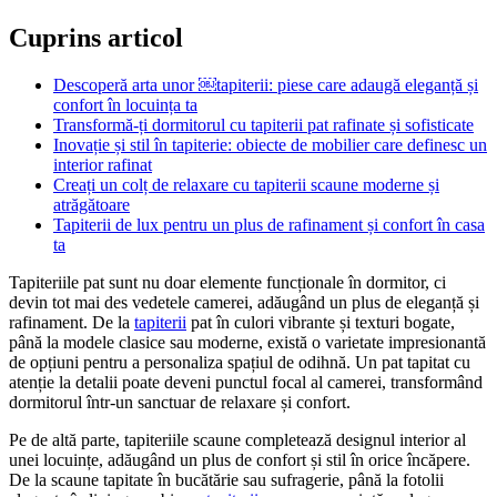
Cuprins articol
Descoperă arta unor ￼tapiterii: piese care adaugă eleganță și
confort în locuința ta
Transformă-ți dormitorul cu tapiterii pat rafinate și sofisticate
Inovație și stil în tapiterie: obiecte de mobilier care definesc un
interior rafinat
Creați un colț de relaxare cu tapiterii scaune moderne și
atrăgătoare
Tapiterii de lux pentru un plus de rafinament și confort în casa
ta
Tapiteriile pat sunt nu doar elemente funcționale în dormitor, ci
devin tot mai des vedetele camerei, adăugând un plus de eleganță și
rafinament. De la
tapiterii
pat în culori vibrante și texturi bogate,
până la modele clasice sau moderne, există o varietate impresionantă
de opțiuni pentru a personaliza spațiul de odihnă. Un pat tapitat cu
atenție la detalii poate deveni punctul focal al camerei, transformând
dormitorul într-un sanctuar de relaxare și confort.
Pe de altă parte, tapiteriile scaune completează designul interior al
unei locuințe, adăugând un plus de confort și stil în orice încăpere.
De la scaune tapitate în bucătărie sau sufragerie, până la fotolii