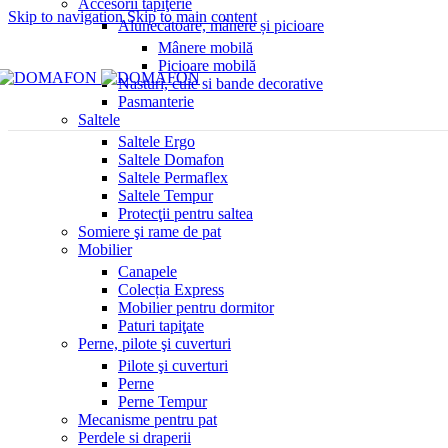
Accesorii tapiţerie
Skip to navigation
Skip to main content
Alunecătoare, mânere și picioare
Mânere mobilă
Picioare mobilă
Nasturi, cuie si bande decorative
Pasmanterie
Saltele
Saltele Ergo
Saltele Domafon
Saltele Permaflex
Saltele Tempur
Protecţii pentru saltea
Somiere şi rame de pat
Mobilier
Canapele
Colecția Express
Mobilier pentru dormitor
Paturi tapiţate
Perne, pilote şi cuverturi
Pilote şi cuverturi
Perne
Perne Tempur
Mecanisme pentru pat
Perdele si draperii