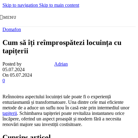
Skip to navigation
Skip to main content
MENU
Domafon
Cum să îți reîmprospătezi locuința cu
tapițerii
Posted by
Adrian
05.07.2024
On 05.07.2024
0
Reînnoirea aspectului locuinței tale poate fi o experiență
entuziasmantă și transformatoare. Una dintre cele mai eficiente
metode de a aduce un suflu nou în casă este prin intermediul unor
tapițerii
. Schimbarea tapițeriei poate revitaliza instantaneu orice
încăpere, oferind un aspect proaspăt și modern fără a necesita
renovări majore sau investiții costisitoare.
Cuprins articol