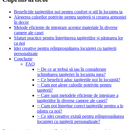
Beneficiile tapițeriilor noi pentru confort și stil în locuința ta
Alegerea culorilor potrivite pentru tapițerii și crearea armoniei
în decor
Metode eficiente de integrare acestor materiale în diverse
camere ale casei
Sfaturi practice pentru întreținerea tapițeriilor și păstrarea lor
ca noi
Idei creative pentru reîmprospătarea locuinței cu tapițerii
personalizate
Concluzie
FAQ
~ De ce ar trebui să iau în considerare
schimbarea tapițeriei în locuința mea?
~ Ce beneficii aduc tapițeriile noi în locuință?
~ Cum pot alege culorile potrivite pentru
tapițerii?
~ Care sunt metodele eficiente de integrare a
tapițeriilor în diverse camere ale casei?
~ Cum pot întreține corect tapițeriile pentru a le
păstra ca noi?
~ Ce idei creative există pentru reîmprospătarea
locuinței cu tapițerii personalizate?