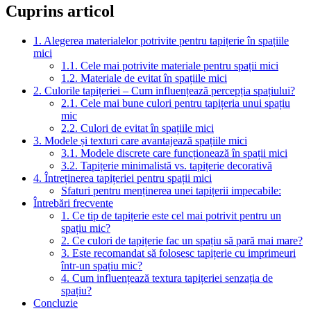
Cuprins articol
1. Alegerea materialelor potrivite pentru tapițerie în spațiile
mici
1.1. Cele mai potrivite materiale pentru spații mici
1.2. Materiale de evitat în spațiile mici
2. Culorile tapițeriei – Cum influențează percepția spațiului?
2.1. Cele mai bune culori pentru tapițeria unui spațiu
mic
2.2. Culori de evitat în spațiile mici
3. Modele și texturi care avantajează spațiile mici
3.1. Modele discrete care funcționează în spații mici
3.2. Tapițerie minimalistă vs. tapițerie decorativă
4. Întreținerea tapițeriei pentru spații mici
Sfaturi pentru menținerea unei tapițerii impecabile:
Întrebări frecvente
1. Ce tip de tapițerie este cel mai potrivit pentru un
spațiu mic?
2. Ce culori de tapițerie fac un spațiu să pară mai mare?
3. Este recomandat să folosesc tapițerie cu imprimeuri
într-un spațiu mic?
4. Cum influențează textura tapițeriei senzația de
spațiu?
Concluzie