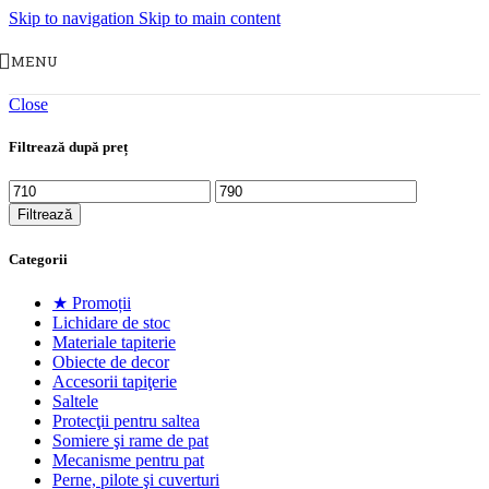
Skip to navigation
Skip to main content
MENU
Close
Filtrează după preț
Preț
Preț
minim
maxim
Filtrează
Categorii
★ Promoții
Lichidare de stoc
Materiale tapiterie
Obiecte de decor
Accesorii tapiţerie
Saltele
Protecţii pentru saltea
Somiere şi rame de pat
Mecanisme pentru pat
Perne, pilote şi cuverturi