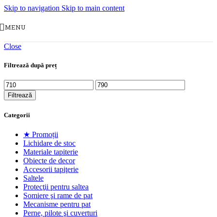
Skip to navigation
Skip to main content
MENU
Close
Filtrează după preț
Preț
Preț
minim
maxim
Filtrează
Categorii
★ Promoții
Lichidare de stoc
Materiale tapiterie
Obiecte de decor
Accesorii tapiţerie
Saltele
Protecţii pentru saltea
Somiere şi rame de pat
Mecanisme pentru pat
Perne, pilote şi cuverturi