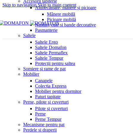
Accesorii tapiţerie
Skip to navigation
Skip to main content
Alunecătoare, mânere și picioare
Mânere mobilă
Picioare mobilă
Nasturi, cuie si bande decorative
Pasmanterie
Saltele
Saltele Ergo
Saltele Domafon
Saltele Permaflex
Saltele Tempur
Protecţii pentru saltea
Somiere şi rame de pat
Mobilier
Canapele
Colecția Express
Mobilier pentru dormitor
Paturi tapiţate
Perne, pilote şi cuverturi
Pilote şi cuverturi
Perne
Perne Tempur
Mecanisme pentru pat
Perdele si draperii