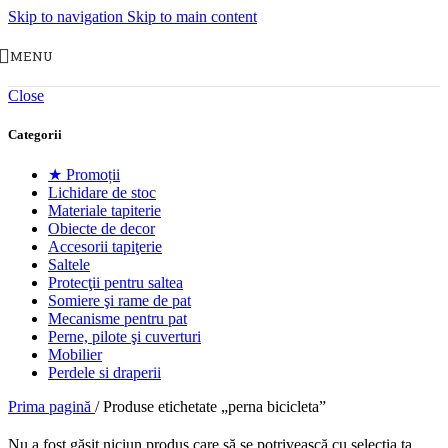
Skip to navigation
Skip to main content
MENU
Close
Categorii
★ Promoții
Lichidare de stoc
Materiale tapiterie
Obiecte de decor
Accesorii tapiţerie
Saltele
Protecţii pentru saltea
Somiere şi rame de pat
Mecanisme pentru pat
Perne, pilote şi cuverturi
Mobilier
Perdele si draperii
Prima pagină
/
Produse etichetate „perna bicicleta”
Nu a fost găsit niciun produs care să se potrivească cu selecția ta.