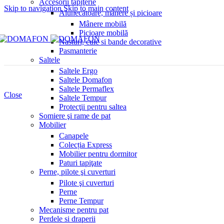
Accesorii tapiţerie
Skip to navigation
Skip to main content
Alunecătoare, mânere și picioare
Mânere mobilă
Picioare mobilă
Nasturi, cuie si bande decorative
Pasmanterie
Saltele
Saltele Ergo
Saltele Domafon
Saltele Permaflex
Close
Saltele Tempur
Protecţii pentru saltea
Somiere şi rame de pat
Mobilier
Canapele
Colecția Express
Mobilier pentru dormitor
Paturi tapiţate
Perne, pilote şi cuverturi
Pilote şi cuverturi
Perne
Perne Tempur
Mecanisme pentru pat
Perdele si draperii